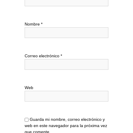
n
d
Nombre
*
e
e
Correo electrónico
*
n
t
r
Web
a
d
Guarda mi nombre, correo electrónico y
a
web en este navegador para la próxima vez
que comente.