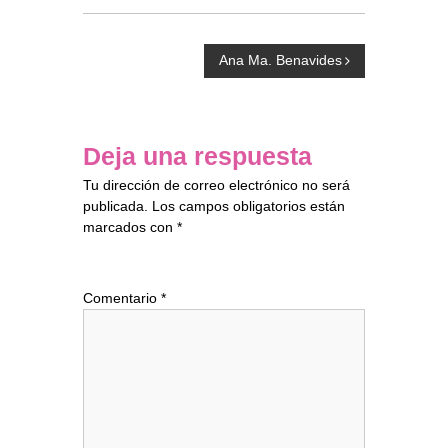
N
Ana Ma. Benavides
a
v
Deja una respuesta
Tu dirección de correo electrónico no será
e
publicada.
Los campos obligatorios están
marcados con
*
g
a
Comentario
*
c
i
ó