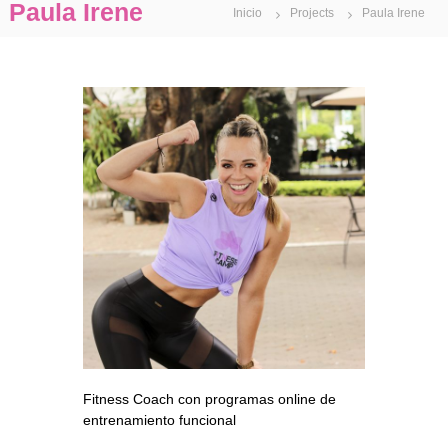
Paula Irene
Inicio
Projects
Paula Irene
a
l
t
a
r
a
l
c
o
n
t
e
n
i
d
o
Fitness Coach con programas online de
entrenamiento funcional