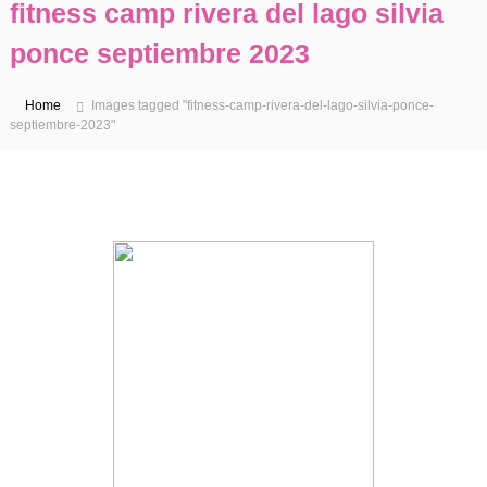
fitness camp rivera del lago silvia
a
l
ponce septiembre 2023
t
a
Home
Images tagged "fitness-camp-rivera-del-lago-silvia-ponce-
r
septiembre-2023"
a
l
c
o
n
t
e
n
i
d
o